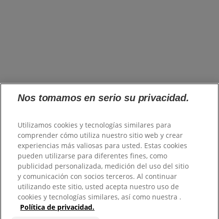
Sobre nosotros
se abre en una pestaña nueva
Marcas
Innovación
se abre en una pestaña nueva
Impacto
se abre en una pestaña nueva
Carreras
se abre en una pestaña nueva
Inversionistas
se abre en una pestaña nueva
Proveedores
se abre en una pestaña nueva
Preguntas frecuentes
Nos tomamos en serio su privacidad.
Mapa del sitio
Utilizamos cookies y tecnologías similares para
Colgate.com
comprender cómo utiliza nuestro sitio web y crear
se abre en una pestaña nueva
Colgate.Professional.com
experiencias más valiosas para usted. Estas cookies
se abre en una pestaña nueva
pueden utilizarse para diferentes fines, como
publicidad personalizada, medición del uso del sitio
Términos de uso
y comunicación con socios terceros. Al continuar
Términos de venta
utilizando este sitio, usted acepta nuestro uso de
Política de privacidad
cookies y tecnologías similares, así como nuestra .
No vender mi información personal
Política de privacidad.
Administrar cookies