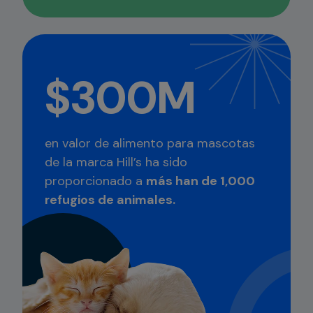
$300M
en valor de alimento para mascotas
de la marca Hill’s ha sido
proporcionado a
más han de 1,000
refugios de animales.