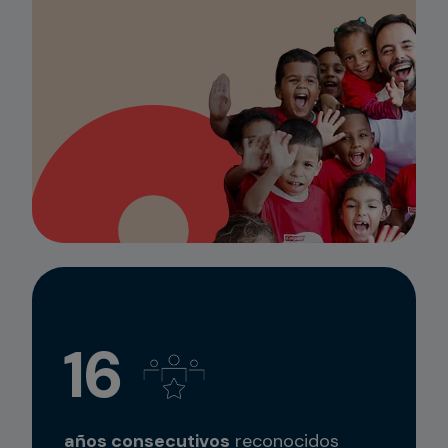
16
años consecutivos
reconocidos